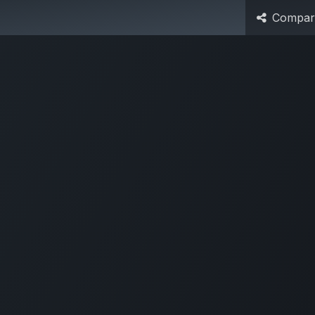
Compart
os
Contáctenos
+591