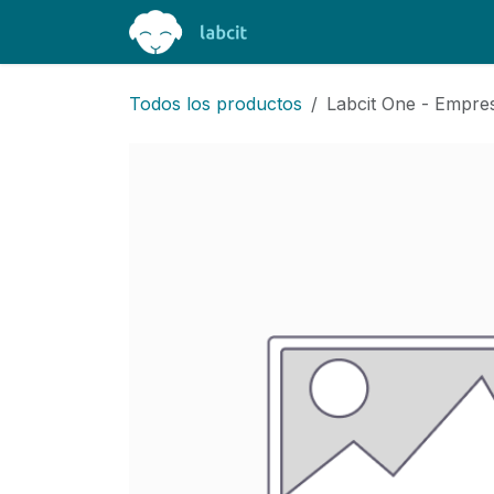
Ir al contenido
Inicio
Productos
Curs
Todos los productos
Labcit One - Empres