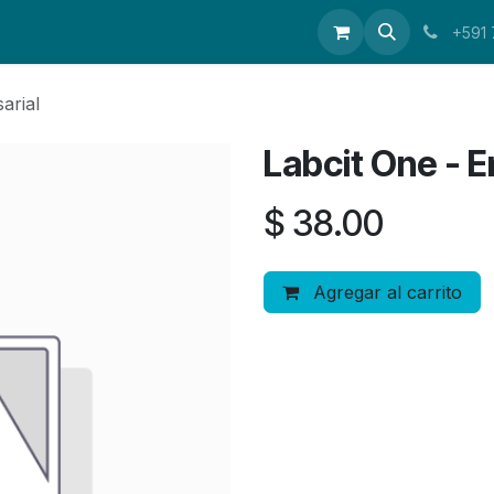
os
Contáctenos
+591
arial
Labcit One - E
$
38.00
Agregar al carrito