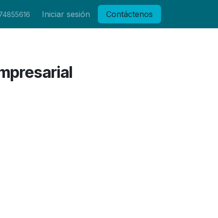
Iniciar sesión
Contáctenos
 74855616
mpresarial